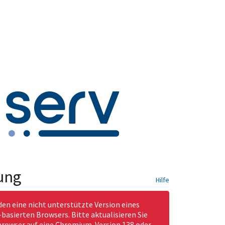
ung
Hilfe
den eine nicht unterstützte Version eines
asierten Browsers. Bitte aktualisieren Sie
rowser auf eine Chromium-Version 138 oder